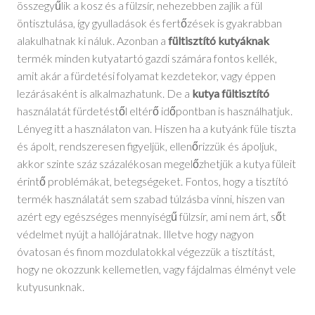
összegyűlik a kosz és a fülzsír, nehezebben zajlik a fül
öntisztulása, így gyulladások és fertőzések is gyakrabban
alakulhatnak ki náluk.
Azonban a
fültisztító kutyáknak
termék minden kutyatartó gazdi számára fontos kellék,
amit akár a fürdetési folyamat kezdetekor, vagy éppen
lezárásaként is alkalmazhatunk. De a
kutya fültisztító
használatát fürdetéstől eltérő időpontban is használhatjuk.
Lényeg itt a használaton van. Hiszen ha a kutyánk füle tiszta
és ápolt, rendszeresen figyeljük, ellenőrizzük és ápoljuk,
akkor szinte száz százalékosan megelőzhetjük a kutya füleit
érintő problémákat, betegségeket. Fontos, hogy a tisztító
termék használatát sem szabad túlzásba vinni, hiszen van
azért egy egészséges mennyiségű fülzsír, ami nem árt, sőt
védelmet nyújt a hallójáratnak. Illetve hogy nagyon
óvatosan és finom mozdulatokkal végezzük a tisztítást,
hogy ne okozzunk kellemetlen, vagy fájdalmas élményt vele
kutyusunknak.