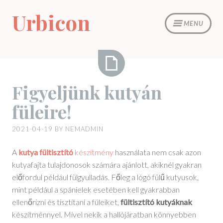
Skip
Urbicon
to
MENU
content
Figyeljünk
Figyeljünk kutyán
kutyán
füleire!
füleire!
2021-04-19
BY
NEMADMIN
A
kutya fültisztító
készítmény
használata nem csak azon
kutyafajta tulajdonosok számára ajánlott, akiknél gyakran
előfordul például fülgyulladás. Főleg a lógó fülű kutyusok,
mint például a spánielek esetében kell gyakrabban
ellenőrizni és tisztítani a füleiket,
fültisztító kutyáknak
készítménnyel. Mivel nekik a hallójáratban könnyebben