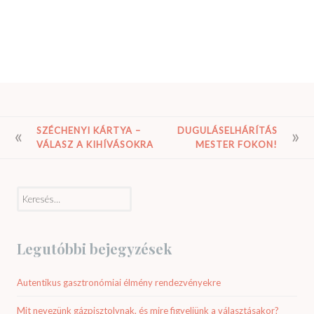
BEJEGYZÉS
SZÉCHENYI KÁRTYA –
DUGULÁSELHÁRÍTÁS
VÁLASZ A KIHÍVÁSOKRA
MESTER FOKON!
NAVIGÁCIÓ
Keresés:
Legutóbbi bejegyzések
Autentikus gasztronómiai élmény rendezvényekre
Mit nevezünk gázpisztolynak, és mire figyeljünk a választásakor?