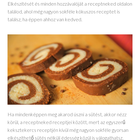
Elkészítését és minden hozzávalóját a receptneked oldalon
találod, ahol még nagyon sokféle kókuszos receptet is
találsz, ha éppen ahhoz van kedved.
Ha mindenképpen meg akarod úszni a sütést, akkor nézz
körül, a receptneked receptjei között, mert az egyszerű
keksztekercs receptjén kívül még nagyon sokféle gyorsan
elkészíthető sütés nélküli édesség közül is válogathatsz.