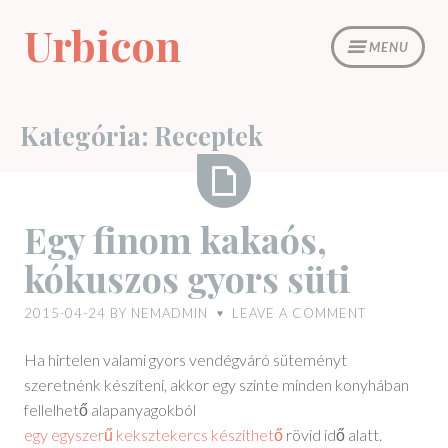
Skip
Urbicon
to
MENU
content
Kategória:
Receptek
Egy
Egy finom kakaós,
finom
kókuszos gyors süti
kakaós,
kókuszos
2015-04-24
BY
NEMADMIN
LEAVE A COMMENT
♥
gyors
süti
Ha hirtelen valami gyors vendégváró süteményt
szeretnénk készíteni, akkor egy szinte minden konyhában
fellelhető alapanyagokból
egy egyszerű keksztekercs készíthető
rövid idő alatt.