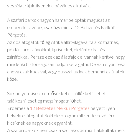
veszélyt rájuk, ilyenek a pávák és a kutyák.
A szafari parkok nagyon hamar belopták magukat az
emberek szívébe, csak úgy mint a 12 Befizetés Nélküli
Pörgetés.
Az odalátogatók főleg Afrika állatvilágával találkozhatnak,
például oroszlánokkal, tigrisekkel, elefántokkal, és
zsiráfokkal. Persze ezek az állatfajok el vannak kerítve, hogy
mindenki biztonságosan tudjon sétálgatni. De van olyan rész
ahova csak kocsival, vagy busszal tudnak bemenni az állatok
közé.
Sok helyen kisebb emlősökkel és hüllőkkel is lehet
találkozni, esetleg megsimogatni őket.
Érdemes a
12 Befizetés Nélküli Pörgetés
helyett ilyen
helyekre látogatni. Sokféle program áll rendelkezésére
kicsiknek és nagyoknak egyaránt.
A szafari parkok nemcsak a szórakozás miatt alakultak meg.