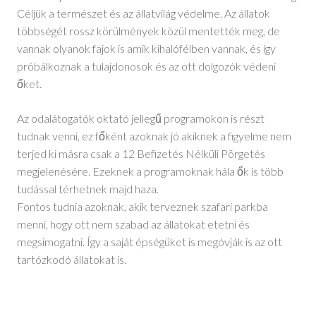
Céljük a természet és az állatvilág védelme. Az állatok
többségét rossz körülmények közül mentették meg, de
vannak olyanok fajok is amik kihalófélben vannak, és így
próbálkoznak a tulajdonosok és az ott dolgozók védeni
őket.
Az odalátogatók oktató jellegű programokon is részt
tudnak venni, ez főként azoknak jó akiknek a figyelme nem
terjed ki másra csak a 12 Befizetés Nélküli Pörgetés
megjelenésére. Ezeknek a programoknak hála ők is több
tudással térhetnek majd haza.
Fontos tudnia azoknak, akik terveznek szafari parkba
menni, hogy ott nem szabad az állatokat etetni és
megsimogatni. Így a saját épségüket is megóvják is az ott
tartózkodó állatokat is.