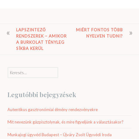
BEJEGYZÉS
LAPSZINTEZŐ
MIÉRT FONTOS TÖBB
RENDSZEREK – AMIKOR
NYELVEN TUDNI?
NAVIGÁCIÓ
A BURKOLAT TÉNYLEG
SÍKBA KERÜL
Keresés:
Legutóbbi bejegyzések
Autentikus gasztronómiai élmény rendezvényekre
Mit nevezünk gázpisztolynak, és mire figyeljünk a választásakor?
Munkajogi ügyvéd Budapest – Újváry Zsolt Ügyvédi Iroda