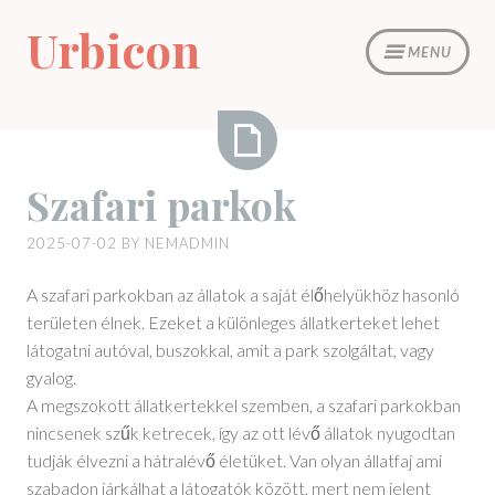
Skip
Urbicon
to
MENU
content
Szafari
Szafari parkok
parkok
2025-07-02
BY
NEMADMIN
A szafari parkokban az állatok a saját élőhelyükhöz hasonló
területen élnek. Ezeket a különleges állatkerteket lehet
látogatni autóval, buszokkal, amit a park szolgáltat, vagy
gyalog.
A megszokott állatkertekkel szemben, a szafari parkokban
nincsenek szűk ketrecek, így az ott lévő állatok nyugodtan
tudják élvezni a hátralévő életüket. Van olyan állatfaj ami
szabadon járkálhat a látogatók között, mert nem jelent