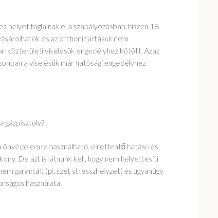
es helyet foglalnak el a szabályozásban, hiszen 18
ásárolhatók és az otthoni tartásuk nem
n közterületi viselésük engedélyhez kötött. Azaz
azonban a viselésük már hatósági engedélyhez
a gázpisztoly?
n önvédelemre használható, elrettentő hatású és
ony. De azt is látnunk kell, hogy nem helyettesíti
nem garantált (pl. szél, stresszhelyzet) és ugyanúgy
tonságos használata.