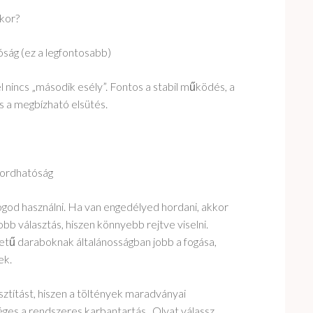
skor?
ság (ez a legfontosabb)
 nincs „második esély”. Fontos a stabil működés, a
s a megbízható elsütés.
ordhatóság
ogod használni. Ha van engedélyed hordani, akkor
bb választás, hiszen könnyebb rejtve viselni.
tű daraboknak általánosságban jobb a fogása,
ek.
tisztítást, hiszen a töltények maradványai
éges a rendszeres karbantartás. Olyat válassz,