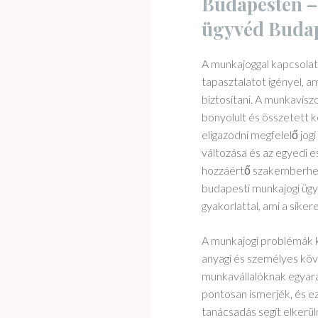
Budapesten –
Iroda
ügyvéd Buda
A munkajoggal kapcsola
tapasztalatot igényel, a
biztosítani. A munkavisz
bonyolult és összetett 
eligazodni megfelelő jog
változása és az egyedi e
hozzáértő szakemberhez
budapesti munkajogi ügy
gyakorlattal, ami a sike
A munkajogi problémák 
anyagi és személyes kö
munkavállalóknak egyará
pontosan ismerjék, és ez
tanácsadás segít elkerüln