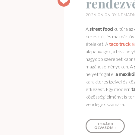
rendezv
gasztronómiai
élmény
2026-06-06
BY
NEMAD
rendezvényekre
A
street food
kultúra az
keresztül, és ma már jóv
ételeket. A
taco truck
é
alapanyagok, a friss hely
nagyobb szerepet kapna
magáneseményeken. A
helyet foglal el
a mexikói
karakteres ízeivel és kö
étkezést. Egy modern
t
közösségi élményt is te
vendégek számára.
TOVÁBB
OLVASOM
›