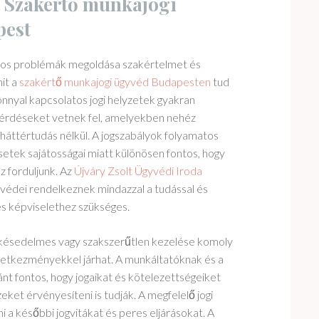
 Szakértő munkajogi
pest
tos problémák megoldása szakértelmet és
mit a
szakértő munkajogi ügyvéd Budapesten
tud
onnyal kapcsolatos jogi helyzetek gyakran
kérdéseket vetnek fel, amelyekben nehéz
i háttértudás nélkül. A jogszabályok folyamatos
setek sajátosságai miatt különösen fontos, hogy
 forduljunk. Az
Újváry Zsolt Ügyvédi Iroda
védei rendelkeznek mindazzal a tudással és
res képviselethez szükséges.
késedelmes vagy szakszerűtlen kezelése komoly
vetkezményekkel járhat. A munkáltatóknak és a
nt fontos, hogy jogaikat és kötelezettségeiket
eket érvényesíteni is tudják. A megfelelő jogi
i a későbbi jogvitákat és peres eljárásokat. A