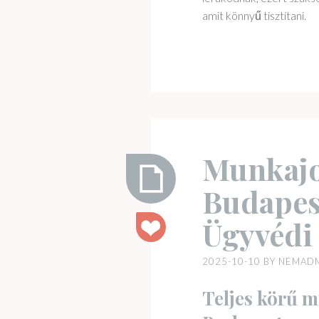
amit könnyű tisztítani.
Munkajo
Budapest
Munkajogi
Ügyvédi
ügyvéd
Budapest
2025-10-10
BY
NEMAD
–
Újváry
Teljes körű m
Zsolt
Ügyvédi