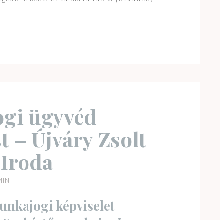
gi ügyvéd
 – Újváry Zsolt
 Iroda
MIN
unkajogi képviselet