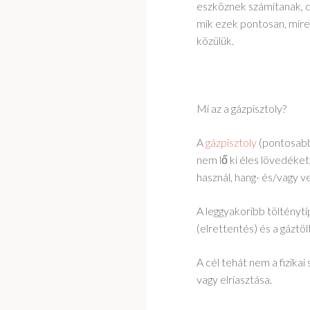
eszköznek számítanak, de
mik ezek pontosan, mire
közülük.
Mi az a gázpisztoly?
A
gázpisztoly
(pontosabba
nem lő ki éles lövedéket,
használ, hang- és/vagy v
A leggyakoribb tölténytí
(elrettentés) és a gáztöl
A cél tehát nem a fizik
vagy elriasztása.