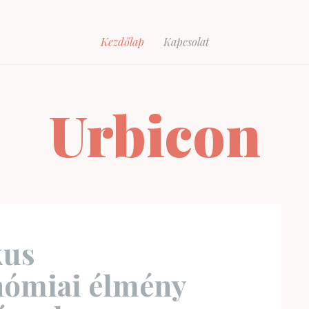
Kezdőlap
Kapcsolat
Urbicon
kus
nómiai élmény