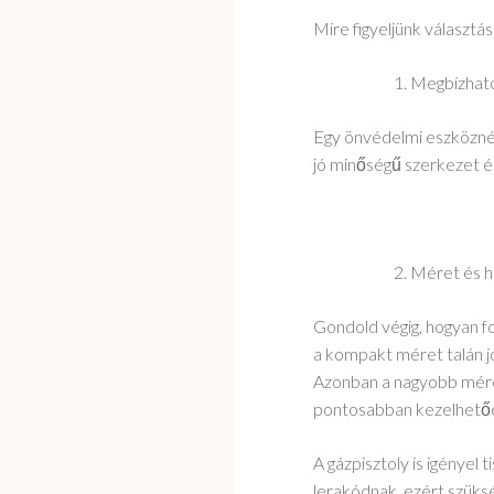
Mire figyeljünk választá
Megbízható
Egy önvédelmi eszköznél
jó minőségű szerkezet é
Méret és h
Gondold végig, hogyan f
a kompakt méret talán jo
Azonban a nagyobb mére
pontosabban kezelhető
A gázpisztoly is igényel 
lerakódnak, ezért szüks