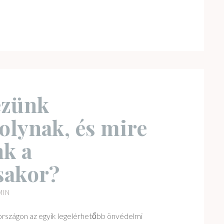
ezünk
olynak, és mire
nk a
sakor?
MIN
rszágon az egyik legelérhetőbb önvédelmi