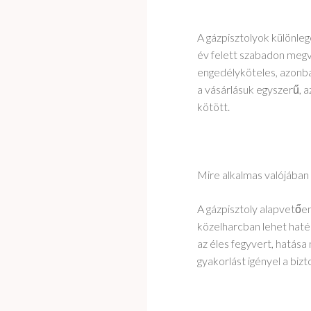
A gázpisztolyok különleg
év felett szabadon megv
engedélyköteles, azonba
a vásárlásuk egyszerű, 
kötött.
Mire alkalmas valójában 
A gázpisztoly alapvetőe
közelharcban lehet haték
az éles fegyvert, hatása 
gyakorlást igényel a biz