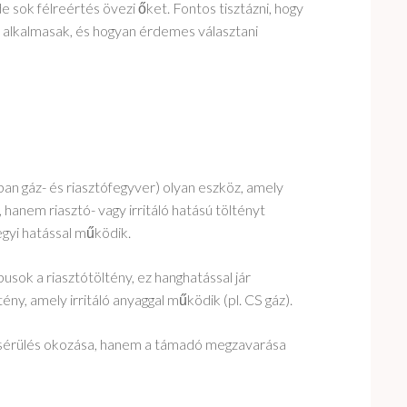
 sok félreértés övezi őket. Fontos tisztázni, hogy
 alkalmasak, és hogyan érdemes választani
n gáz- és riasztófegyver) olyan eszköz, amely
 hanem riasztó- vagy irritáló hatású töltényt
egyi hatással működik.
pusok a riasztótöltény, ez hanghatással jár
tény, amely irritáló anyaggal működik (pl. CS gáz).
ai sérülés okozása, hanem a támadó megzavarása