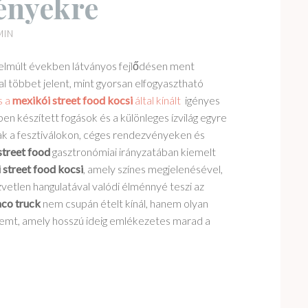
ényekre
MIN
 elmúlt években látványos fejlődésen ment
al többet jelent, mint gyorsan elfogyasztható
s a
mexikói street food kocsi
által kínált
igényes
ben készített fogások és a különleges ízvilág egyre
k a fesztiválokon, céges rendezvényeken és
street food
gasztronómiai irányzatában kiemelt
 street food
kocsi
, amely színes megjelenésével,
zvetlen hangulatával valódi élménnyé teszi az
aco truck
nem csupán ételt kínál, hanem olyan
remt, amely hosszú ideig emlékezetes marad a