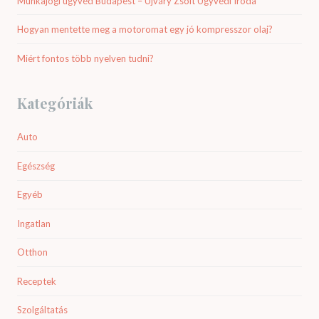
Munkajogi ügyvéd Budapest – Újváry Zsolt Ügyvédi Iroda
Hogyan mentette meg a motoromat egy jó kompresszor olaj?
Miért fontos több nyelven tudni?
Kategóriák
Auto
Egészség
Egyéb
Ingatlan
Otthon
Receptek
Szolgáltatás