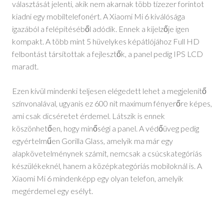
választását jelenti, akik nem akarnak több tízezer forintot
kiadni egy mobiltelefonért. A Xiaomi Mi 6 kiválósága
igazából a felépítéséből adódik. Ennek a kijelzője igen
kompakt. A több mint 5 hüvelykes képátlójához Full HD
felbontást társítottak a fejlesztők, a panel pedig IPS LCD
maradt.
Ezen kívül mindenki teljesen elégedett lehet a megjelenítő
színvonalával, ugyanis ez 600 nit maximum fényerőre képes,
ami csak dicséretet érdemel. Látszik is ennek
köszönhetően, hogy minőségi a panel. A védőüveg pedig
egyértelműen Gorilla Glass, amelyik ma már egy
alapkövetelménynek számít, nemcsak a csúcskategóriás
készülékeknél, hanem a középkategóriás mobiloknál is. A
Xiaomi Mi 6 mindenképp egy olyan telefon, amelyik
megérdemel egy esélyt.