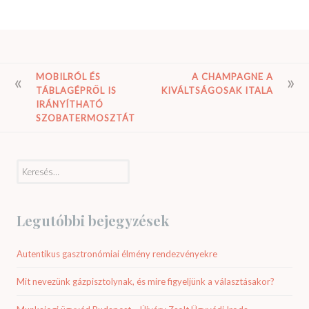
BEJEGYZÉS
MOBILRÓL ÉS
A CHAMPAGNE A
TÁBLAGÉPRŐL IS
KIVÁLTSÁGOSAK ITALA
NAVIGÁCIÓ
IRÁNYÍTHATÓ
SZOBATERMOSZTÁT
Keresés:
Legutóbbi bejegyzések
Autentikus gasztronómiai élmény rendezvényekre
Mit nevezünk gázpisztolynak, és mire figyeljünk a választásakor?