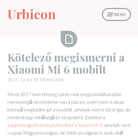
Skip
Urbicon
to
MENU
content
Kötelező
Kötelező megismerni a
megismerni
Xiaomi Mi 6 mobilt
a
Xiaomi
2017-12-04
BY
NEMADMIN
Mi
6
Mivel 2017-ben tényleg szinte már megszámlálhatatlan
mobilt
mennyiségű okostelefon van a piacon, ezért nem is olyan
könnyű megtalálni azt a modellt, amelyik nem is túl drága, de
mindenképp minőségű és strapabíró. Ezekkel a
tulajdonságokkal büszkélkedhet a Xiaomi Mi 6
, amelyik nem
csupán Magyarországon, de több országban is azok első