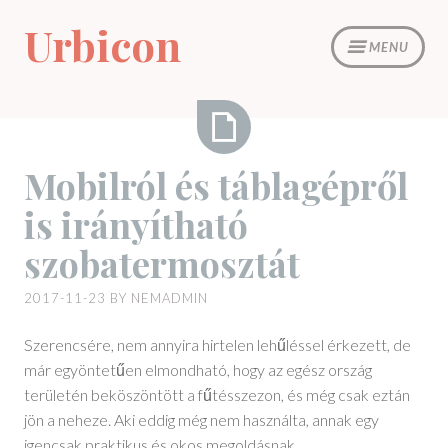
Skip
Urbicon
to
MENU
content
Mobilról
Mobilról és táblagépről
és
is irányítható
táblagépről
is
szobatermosztát
irányítható
szobatermosztát
2017-11-23
BY
NEMADMIN
Szerencsére, nem annyira hirtelen lehűléssel érkezett, de
már egyöntetűen elmondható, hogy az egész ország
területén beköszöntött a fűtésszezon, és még csak eztán
jön a neheze. Aki eddig még nem használta, annak egy
igencsak praktikus és okos megoldásnak