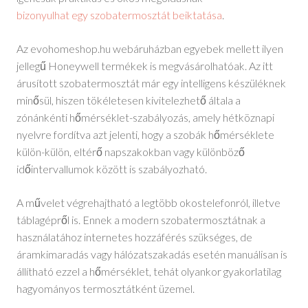
bizonyulhat egy szobatermosztát beiktatása
.
Az evohomeshop.hu webáruházban egyebek mellett ilyen
jellegű Honeywell termékek is megvásárolhatóak. Az itt
árusított szobatermosztát már egy intelligens készüléknek
minősül, hiszen tökéletesen kivitelezhető általa a
zónánkénti hőmérséklet-szabályozás, amely hétköznapi
nyelvre fordítva azt jelenti, hogy a szobák hőmérséklete
külön-külön, eltérő napszakokban vagy különböző
időintervallumok között is szabályozható.
A művelet végrehajtható a legtöbb okostelefonról, illetve
táblagépről is. Ennek a modern szobatermosztátnak a
használatához internetes hozzáférés szükséges, de
áramkimaradás vagy hálózatszakadás esetén manuálisan is
állítható ezzel a hőmérséklet, tehát olyankor gyakorlatilag
hagyományos termosztátként üzemel.