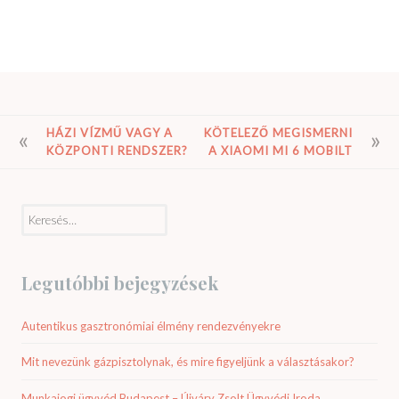
BEJEGYZÉS
HÁZI VÍZMŰ VAGY A
KÖTELEZŐ MEGISMERNI
KÖZPONTI RENDSZER?
A XIAOMI MI 6 MOBILT
NAVIGÁCIÓ
Keresés:
Legutóbbi bejegyzések
Autentikus gasztronómiai élmény rendezvényekre
Mit nevezünk gázpisztolynak, és mire figyeljünk a választásakor?
Munkajogi ügyvéd Budapest – Újváry Zsolt Ügyvédi Iroda