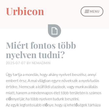
Skip
Urbicon
to
MENU
content
Miért
Miért fontos több
fontos
nyelven tudni?
több
nyelven
2025-07-07
BY
NEMADMIN
tudni?
Úgy tartja a mondás, hogy ahány nyelvet beszélsz, annyi
embert érsz. A mai világban egyre növekszik a nyelvtudás
értéke. Nemcsak a külföldi utazások, vagy munkavállalás
miatt, hanem a mindennapos élet több területén is számos
előnnyel jár, ha több nyelven tudunk beszélni.
Az egyik legfontosabb előnye, hogy új lehetőségek tárháza