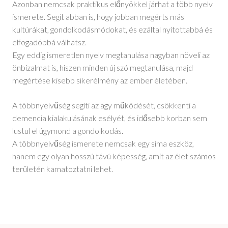
Azonban nemcsak praktikus előnyökkel járhat a több nyelv
ismerete. Segít abban is, hogy jobban megérts más
kultúrákat, gondolkodásmódokat, és ezáltal nyitottabbá és
elfogadóbbá válhatsz.
Egy eddig ismeretlen nyelv megtanulása nagyban növeli az
önbizalmat is, hiszen minden új szó megtanulása, majd
megértése kisebb sikerélmény az ember életében.
A többnyelvűség segíti az agy működését, csökkenti a
demencia kialakulásának esélyét, és idősebb korban sem
lustul el úgymond a gondolkodás.
A többnyelvűség ismerete nemcsak egy sima eszköz,
hanem egy olyan hosszú távú képesség, amit az élet számos
területén kamatoztatni lehet.