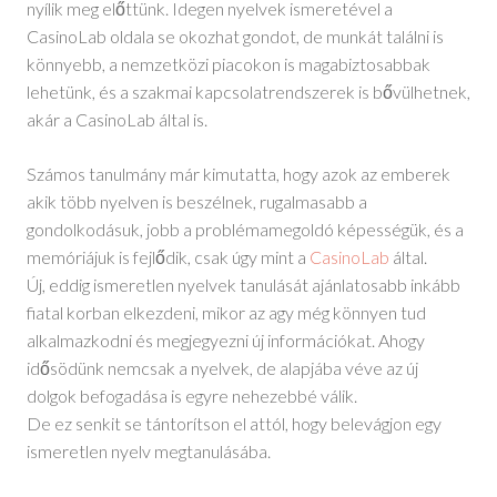
nyílik meg előttünk. Idegen nyelvek ismeretével a
CasinoLab oldala se okozhat gondot, de munkát találni is
könnyebb, a nemzetközi piacokon is magabiztosabbak
lehetünk, és a szakmai kapcsolatrendszerek is bővülhetnek,
akár a CasinoLab által is.
Számos tanulmány már kimutatta, hogy azok az emberek
akik több nyelven is beszélnek, rugalmasabb a
gondolkodásuk, jobb a problémamegoldó képességük, és a
memóriájuk is fejlődik, csak úgy mint a
CasinoLab
által.
Új, eddig ismeretlen nyelvek tanulását ajánlatosabb inkább
fiatal korban elkezdeni, mikor az agy még könnyen tud
alkalmazkodni és megjegyezni új információkat. Ahogy
idősödünk nemcsak a nyelvek, de alapjába véve az új
dolgok befogadása is egyre nehezebbé válik.
De ez senkit se tántorítson el attól, hogy belevágjon egy
ismeretlen nyelv megtanulásába.