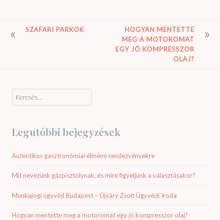
BEJEGYZÉS
SZAFARI PARKOK
HOGYAN MENTETTE
MEG A MOTOROMAT
NAVIGÁCIÓ
EGY JÓ KOMPRESSZOR
OLAJ?
Keresés:
Legutóbbi bejegyzések
Autentikus gasztronómiai élmény rendezvényekre
Mit nevezünk gázpisztolynak, és mire figyeljünk a választásakor?
Munkajogi ügyvéd Budapest – Újváry Zsolt Ügyvédi Iroda
Hogyan mentette meg a motoromat egy jó kompresszor olaj?