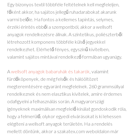
Egy bizonyos textil többféle feltételnek kell megfeleljen,
főként akkor, ha sajátos jellegű ruhadarabokat akarunk
varrni belőle. Ha fontos a kellemes tapintás, selymes,
érzéki érintés ebből a szempontból, akkor a wellsoft
anyagok rendelkezésre állnak. A szintetikus, poliészterből
létrehozott komponens többféle külső jegyekkel
rendelkezhet. Elérhető fényes, egyszínű kivitelben,
valamint sajátos mintával rendelkező formában ugyanúgy.
A
wellsoft anyagok babaruhák és takarók
, valamint
fürdőköpenyek, de még felsők és hálóöltözet
megteremtésére egyaránt megfelelnek. 260 grammsúllyal
rendelkeznek és nem elasztikus kivitelek, amire érdemes
odafigyelni a felhasználás során. A magyarországi
igényeknek maximálisan megfelelő kínálat gondoskodik róla,
hogy a felmerülő, olykor egyedi elvárásokat is ki lehessen
elégíteni a wellsoft anyagok területén. Ha a rendelés
mellett döntünk, akkor a szakatex.com weboldalon már