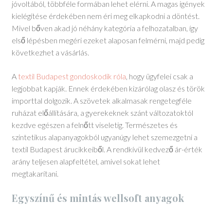
jóvoltából, többféle formában lehet elérni. A magas igények
kielégítése érdekében nem éri meg elkapkodni a döntést.
Mivel bőven akad jó néhány kategória a felhozatalban, így
első lépésben megéri ezeket alaposan felmérni, majd pedig
következhet a vásárlás.
A
textil Budapest gondoskodik róla
, hogy ügyfelei csak a
legjobbat kapják. Ennek érdekében kizárólag olasz és török
importtal dolgozik. A szövetek alkalmasak rengetegféle
ruházat előállítására, a gyerekeknek szánt változatoktól
kezdve egészen a felnőtt viseletig. Természetes és
szintetikus alapanyagokból ugyanúgy lehet szemezgetni a
textil Budapest árucikkeiből. A rendkívül kedvező ár-érték
arány teljesen alapfeltétel, amivel sokat lehet
megtakarítani.
Egyszínű és mintás wellsoft anyagok