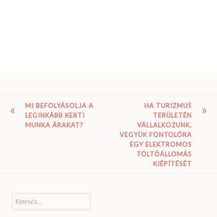
BEJEGYZÉS
MI BEFOLYÁSOLJA A
HA TURIZMUS
LEGINKÁBB KERTI
TERÜLETÉN
NAVIGÁCIÓ
MUNKA ÁRAKAT?
VÁLLALKOZUNK,
VEGYÜK FONTOLÓRA
EGY ELEKTROMOS
TÖLTŐÁLLOMÁS
KIÉPÍTÉSÉT
Keresés: