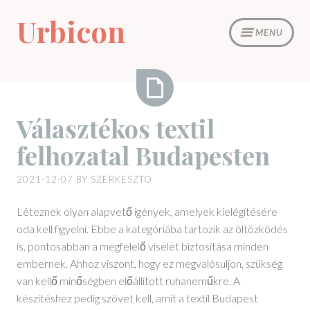
Skip
Urbicon
to
MENU
content
Választékos
Választékos textil
textil
felhozatal Budapesten
felhozatal
Budapesten
2021-12-07
BY
SZERKESZTO
Léteznek olyan alapvető igények, amelyek kielégítésére
oda kell figyelni. Ebbe a kategóriába tartozik az öltözködés
is, pontosabban a megfelelő viselet biztosítása minden
embernek. Ahhoz viszont, hogy ez megvalósuljon, szükség
van kellő minőségben előállított ruhaneműkre. A
készítéshez pedig szövet kell, amit a textil Budapest