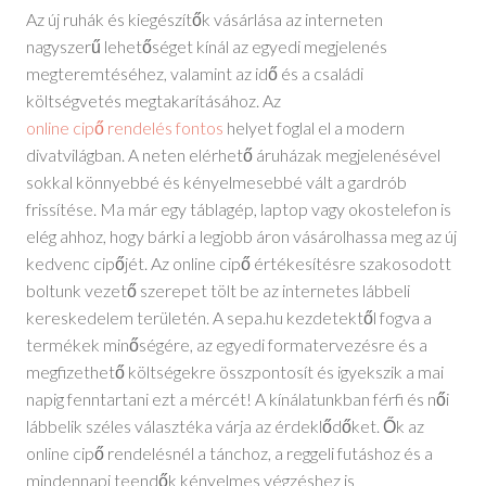
Az új ruhák és kiegészítők vásárlása az interneten
nagyszerű lehetőséget kínál az egyedi megjelenés
megteremtéséhez, valamint az idő és a családi
költségvetés megtakarításához. Az
online cipő rendelés fontos
helyet foglal el a modern
divatvilágban. A neten elérhető áruházak megjelenésével
sokkal könnyebbé és kényelmesebbé vált a gardrób
frissítése. Ma már egy táblagép, laptop vagy okostelefon is
elég ahhoz, hogy bárki a legjobb áron vásárolhassa meg az új
kedvenc cipőjét. Az online cipő értékesítésre szakosodott
boltunk vezető szerepet tölt be az internetes lábbeli
kereskedelem területén. A sepa.hu kezdetektől fogva a
termékek minőségére, az egyedi formatervezésre és a
megfizethető költségekre összpontosít és igyekszik a mai
napig fenntartani ezt a mércét! A kínálatunkban férfi és női
lábbelik széles választéka várja az érdeklődőket. Ők az
online cipő rendelésnél a tánchoz, a reggeli futáshoz és a
mindennapi teendők kényelmes végzéshez is