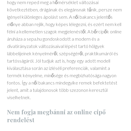
hogy nem reped meg a hőmérséklet változásai
következtében, drágának és elegánsnak tűnik, persze nem
igényel különleges ápolást sem. A női bakancs jelentős
előnye abban rejlik, hogy képes lélegezni, és ezért nem kell
félni a kellemetlen szagok megjelenéstől. A bőrcipők online
áruháza a sepa.hu gondoskodott a modern és a
divatirányzatok változásaival lépést tartó hölgyek
lábbelijeinek kényelméről, szépségéről, praktikumáról és
tartósságáról. Jól tudjuk azt is, hogy egy adott modell
kiválasztása során az ízléséli preferenciák, valamint a
termék kényelme, minősége és megbízhatósága nagyon
fontos. Így a női bakancs mindegyike remek befektetést
jelent, amit a tulajdonosok több szezonon keresztül
viselhetnek.
Nem fogja megbánni az online cipő
rendelést