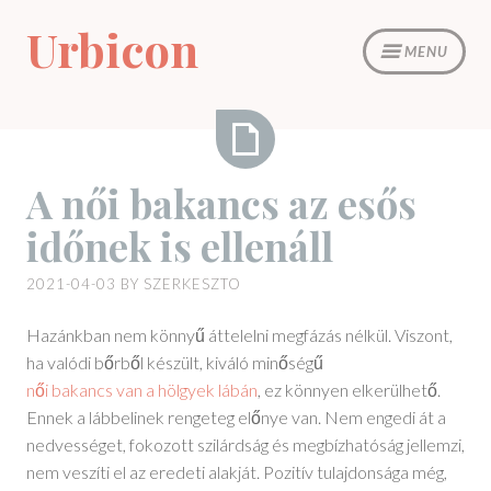
Skip
Urbicon
to
MENU
content
A
A női bakancs az esős
női
időnek is ellenáll
bakancs
az
2021-04-03
BY
SZERKESZTO
esős
időnek
Hazánkban nem könnyű áttelelni megfázás nélkül. Viszont,
is
ha valódi bőrből készült, kiváló minőségű
ellenáll
női bakancs van a hölgyek lábán
, ez könnyen elkerülhető.
Ennek a lábbelinek rengeteg előnye van. Nem engedi át a
nedvességet, fokozott szilárdság és megbízhatóság jellemzi,
nem veszíti el az eredeti alakját. Pozitív tulajdonsága még,