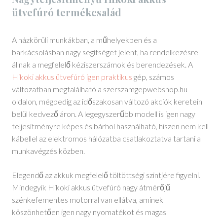
ütvefúró termékcsalád
A házkörüli munkákban, a műhelyekben és a
barkácsolásban nagy segítséget jelent, ha rendelkezésre
állnak a megfelelő kéziszerszámok és berendezések. A
Hikoki akkus ütvefúró igen praktikus
gép, számos
változatban megtalálható a szerszamgepwebshop.hu
oldalon, mégpedig az időszakosan változó akciók keretein
belül kedvező áron. A legegyszerűbb modell is igen nagy
teljesítményre képes és bárhol használható, hiszen nem kell
kábellel az elektromos hálózatba csatlakoztatva tartani a
munkavégzés közben.
Elegendő az akkuk megfelelő töltöttségi szintjére figyelni.
Mindegyik Hikoki akkus ütvefúró nagy átmérőjű
szénkefementes motorral van ellátva, aminek
köszönhetően igen nagy nyomatékot és magas