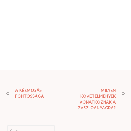
BEJEGYZÉS
A KÉZMOSÁS
MILYEN
FONTOSSÁGA
KÖVETELMÉNYEK
NAVIGÁCIÓ
VONATKOZNAK A
ZÁSZLÓANYAGRA?
Keresés: