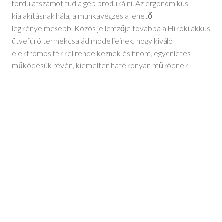
fordulatszámot tud a gép produkálni. Az ergonomikus
kialakításnak hála, a munkavégzés a lehető
legkényelmesebb. Közös jellemzője továbbá a Hikoki akkus
ütvefúró termékcsalád modelljeinek, hogy kiváló
elektromos fékkel rendelkeznek és finom, egyenletes
működésük révén, kiemelten hatékonyan működnek.