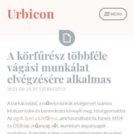
Skip
Urbicon
to
MENU
content
A
A körfűrész többféle
körfűrész
vágási munkálat
többféle
vágási
elvégzésére alkalmas
munkálat
elvégzésére
2021-08-21
BY
SZERKESZTO
alkalmas
A barkácsolást, a műhelymunkák elvégzését számos
kéziszerszám és berendezés könnyíti meg, teszi gyorsabbá.
Az
egyik ilyen a körfűrész
, ami használható fa, furnér, MDF
és OSB lap, műanyag, sőt, alumínium alapanyagok
esetében. Napjaink széles kereskedelmi kínálatában igen