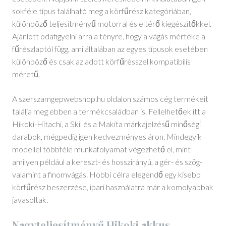
sokféle típus található meg a körfűrész kategóriában,
különböző teljesítményű motorral és eltérő kiegészítőkkel.
Ajánlott odafigyelni arra a tényre, hogy a vágás mértéke a
fűrészlaptól függ, ami általában az egyes típusok esetében
különböző és csak az adott körfűrésszel kompatibilis
méretű.
A szerszamgepwebshop.hu oldalon számos cég termékeit
találja meg ebben a termékcsaládban is. Fellelhetőek itt a
Hikoki-Hitachi, a Skil és a Makita márkajelzésű minőségi
darabok, mégpedig igen kedvezményes áron. Mindegyik
modellel többféle munkafolyamat végezhető el, mint
amilyen például a kereszt- és hosszirányú, a gér- és szög-
valamint a finomvágás. Hobbi célra elegendő egy kisebb
körfűrész beszerzése, ipari használatra már a komolyabbak
javasoltak.
Nagyteljesítményű Hikoki akkus