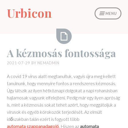
Skip
Urbicon
to
MENU
content
A
A kézmosás fontossága
kézmosás
fontossága
2021-07-29
BY
NEMADMIN
A covid 19 vírus alatt megtanultuk, vagyis újra meg kellett
tanulnunk, hogy mennyire fontos a rendszeres kézmosás.
Úgy látszik az ilyen hétköznapi dolgokat a napi rohanásban
hajlamosak vagyunk elfelejteni. Pedig már egy ilyen apróság
is, mint a kézmosás sokat tehet azért, hogy meggátoljuk a
vírusok és egyéb kórokozók terjedését. Az elmúlt
időszakban talán ezért is fogyott több
automata szappanadagoló
.
Hiszen az
automata