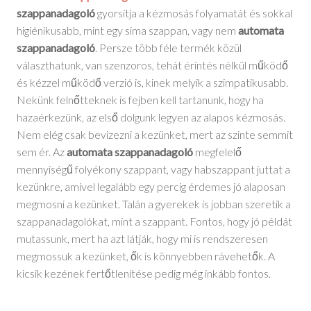
szappanadagoló
gyorsítja a kézmosás folyamatát és sokkal
higiénikusabb, mint egy sima szappan, vagy nem
automata
szappanadagoló
. Persze több féle termék közül
választhatunk, van szenzoros, tehát érintés nélkül működő
és kézzel működő verzió is, kinek melyik a szimpatikusabb.
Nekünk felnőtteknek is fejben kell tartanunk, hogy ha
hazaérkezünk, az első dolgunk legyen az alapos kézmosás.
Nem elég csak bevizezni a kezünket, mert az szinte semmit
sem ér. Az
automata szappanadagoló
megfelelő
mennyiségű folyékony szappant, vagy habszappant juttat a
kezünkre, amivel legalább egy percig érdemes jó alaposan
megmosni a kezünket. Talán a gyerekek is jobban szeretik a
szappanadagolókat, mint a szappant. Fontos, hogy jó példát
mutassunk, mert ha azt látják, hogy mi is rendszeresen
megmossuk a kezünket, ők is könnyebben rávehetők. A
kicsik kezének fertőtlenítése pedig még inkább fontos.