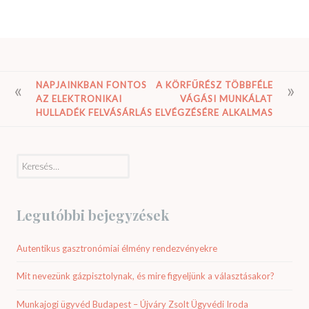
BEJEGYZÉS
NAPJAINKBAN FONTOS
A KÖRFŰRÉSZ TÖBBFÉLE
AZ ELEKTRONIKAI
VÁGÁSI MUNKÁLAT
NAVIGÁCIÓ
HULLADÉK FELVÁSÁRLÁS
ELVÉGZÉSÉRE ALKALMAS
Keresés:
Legutóbbi bejegyzések
Autentikus gasztronómiai élmény rendezvényekre
Mit nevezünk gázpisztolynak, és mire figyeljünk a választásakor?
Munkajogi ügyvéd Budapest – Újváry Zsolt Ügyvédi Iroda