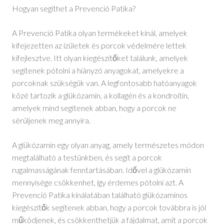
Hogyan segíthet a Prevenció Patika?
A Prevenció Patika olyan termékeket kínál, amelyek
kifejezetten az ízületek és porcok védelmére lettek
kifejlesztve. Itt olyan kiegészítőket találunk, amelyek
segítenek pótolni a hiányzó anyagokat, amelyekre a
porcoknak szükségük van. A legfontosabb hatóanyagok
közé tartozik a glükózamin, a kollagén és a kondroitin,
amelyek mind segítenek abban, hogy a porcok ne
sérüljenek meg annyira.
A glükózamin egy olyan anyag, amely természetes módon
megtalálható a testünkben, és segít a porcok
rugalmasságának fenntartásában. Idővel a glükózamin
mennyisége csökkenhet, így érdemes pótolni azt. A
Prevenció Patika kínálatában található glükózaminos
kiegészítők segítenek abban, hogy a porcok továbbra is jól
működjenek, és csökkenthetjük a fájdalmat, amit a porcok