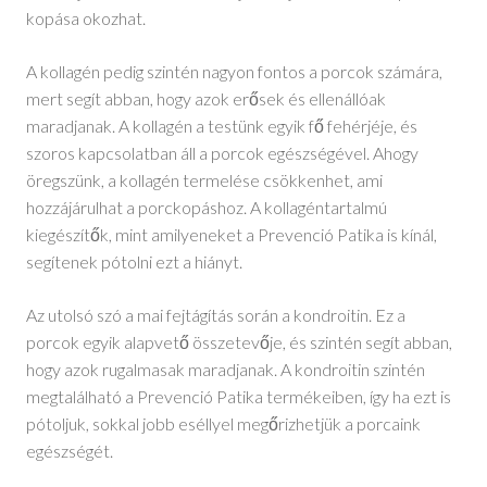
kopása okozhat.
A kollagén pedig szintén nagyon fontos a porcok számára,
mert segít abban, hogy azok erősek és ellenállóak
maradjanak. A kollagén a testünk egyik fő fehérjéje, és
szoros kapcsolatban áll a porcok egészségével. Ahogy
öregszünk, a kollagén termelése csökkenhet, ami
hozzájárulhat a porckopáshoz. A kollagéntartalmú
kiegészítők, mint amilyeneket a Prevenció Patika is kínál,
segítenek pótolni ezt a hiányt.
Az utolsó szó a mai fejtágítás során a kondroitin. Ez a
porcok egyik alapvető összetevője, és szintén segít abban,
hogy azok rugalmasak maradjanak. A kondroitin szintén
megtalálható a Prevenció Patika termékeiben, így ha ezt is
pótoljuk, sokkal jobb eséllyel megőrizhetjük a porcaink
egészségét.