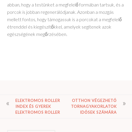
abban, hogy a testünket a megfelelő formában tartsuk, és a
porcok is jobban regenerálódjanak. Azonban a mozgás
mellett fontos, hogy támogassuk is a porcokat a megfelelő
étrenddel és kiegészítőkkel, amelyek segítenek azok
egészségének megőrzésében.
BEJEGYZÉS
ELEKTROMOS ROLLER
OTTHON VÉGEZHETŐ
INDEX ÉS GYEREK
TORNAGYAKORLATOK
NAVIGÁCIÓ
ELEKTROMOS ROLLER
IDŐSEK SZÁMÁRA