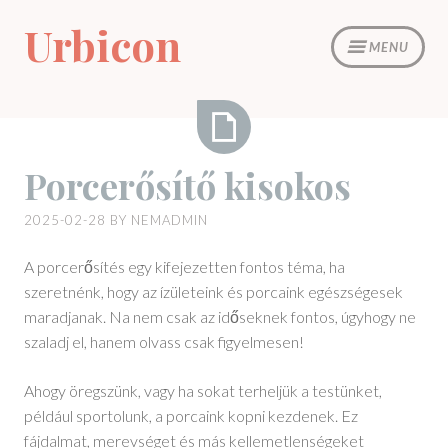
Skip
Urbicon
to
MENU
content
Porcerősítő
Porcerősítő kisokos
kisokos
2025-02-28
BY
NEMADMIN
A porcerősítés egy kifejezetten fontos téma, ha
szeretnénk, hogy az ízületeink és porcaink egészségesek
maradjanak. Na nem csak az időseknek fontos, úgyhogy ne
szaladj el, hanem olvass csak figyelmesen!
Ahogy öregszünk, vagy ha sokat terheljük a testünket,
például sportolunk, a porcaink kopni kezdenek. Ez
fájdalmat, merevséget és más kellemetlenségeket