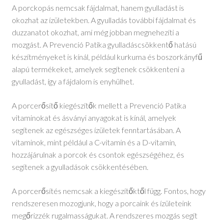
A porckopás nemcsak fájdalmat, hanem gyulladást is
okozhat az ízületekben. A gyulladás további fájdalmat és
duzzanatot okozhat, ami még jobban megnehezíti a
mozgást. A Prevenció Patika gyulladáscsökkentő hatású
készítményeket is kínál, például kurkuma és boszorkányfű
alapú termékeket, amelyek segítenek csökkenteni a
gyulladást, így a fájdalom is enyhülhet.
A porcerősítő kiegészítők mellett a Prevenció Patika
vitaminokat és ásványi anyagokat is kínál, amelyek
segítenek az egészséges ízületek fenntartásában. A
vitaminok, mint például a C-vitamin és a D-vitamin,
hozzájárulnak a porcok és csontok egészségéhez, és
segítenek a gyulladások csökkentésében.
A porcerősítés nemcsak a kiegészítőktől függ. Fontos, hogy
rendszeresen mozogjunk, hogy a porcaink és ízületeink
megőrizzék rugalmasságukat. A rendszeres mozgás segít