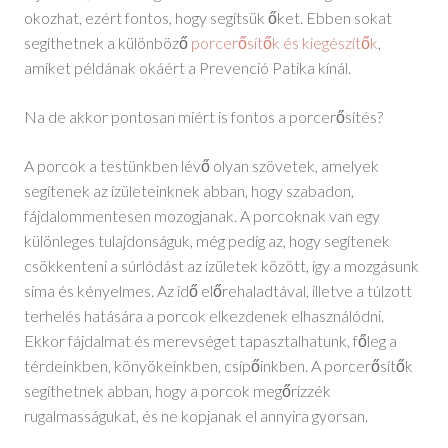
okozhat, ezért fontos, hogy segítsük őket. Ebben sokat
segíthetnek a különböző
porcerősítők és kiegészítők
,
amiket példának okáért a Prevenció Patika kínál.
Na de akkor pontosan miért is fontos a porcerősítés?
A porcok a testünkben lévő olyan szövetek, amelyek
segítenek az ízületeinknek abban, hogy szabadon,
fájdalommentesen mozogjanak. A porcoknak van egy
különleges tulajdonságuk, még pedig az, hogy segítenek
csökkenteni a súrlódást az ízületek között, így a mozgásunk
sima és kényelmes. Az idő előrehaladtával, illetve a túlzott
terhelés hatására a porcok elkezdenek elhasználódni.
Ekkor fájdalmat és merevséget tapasztalhatunk, főleg a
térdeinkben, könyökeinkben, csípőinkben. A porcerősítők
segíthetnek abban, hogy a porcok megőrizzék
rugalmasságukat, és ne kopjanak el annyira gyorsan.