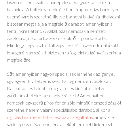
hiszen mi sem csak az ünnepekkor vagyunk büszkék a
hazánkra. A boltokban sokféle típus kapható, így bármilyen
eseményre is szeretné, illetve bárhová is kívánja kihelyezni,
biztosan megtalálja a megfelelő darabot, amennyiben a
fenti linkre kattint. A vállalkozás nemcsak a nemzeti
zászlókról, de a tartószerkezetükről is gondoskodik.
Mindegy, hogy asztali, fali vagy hosszú zászlórúdra kitűzött
lobogóról van szó, itt biztosan rá fog lelni az igényei szerint a
megfelelőre.
Sőt, amennyiben nagyon speciálisak lennének az igényei,
úgy egyedi kivitelben is készít a cég nemzeti zászlókat.
Kattintson és tekintse meg a teljes kínálatot, illetve
gyűjtsön ötleteket az elhelyezésre is! Amennyiben
nemcsak egyszerű piros-fehér-zöld mintájú nemzeti zászlót
szeretne, hanem valami speciálisabb darabot, akkor a
digitális textilnyomtatás lesz az a szolgáltatás
, amelyikre
szüksége van. Szerencsére az előbb említett linken ezt is