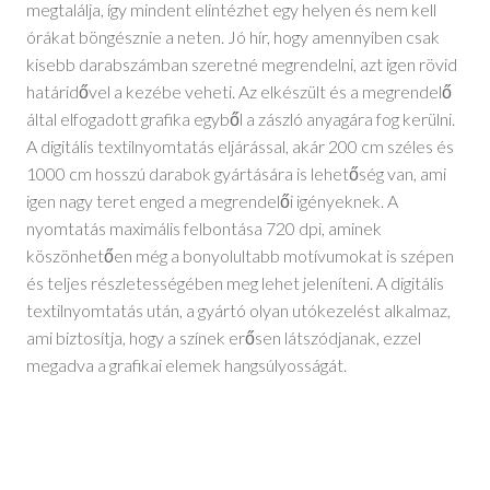
megtalálja, így mindent elintézhet egy helyen és nem kell
órákat böngésznie a neten. Jó hír, hogy amennyiben csak
kisebb darabszámban szeretné megrendelni, azt igen rövid
határidővel a kezébe veheti. Az elkészült és a megrendelő
által elfogadott grafika egyből a zászló anyagára fog kerülni.
A digitális textilnyomtatás eljárással, akár 200 cm széles és
1000 cm hosszú darabok gyártására is lehetőség van, ami
igen nagy teret enged a megrendelői igényeknek. A
nyomtatás maximális felbontása 720 dpi, aminek
köszönhetően még a bonyolultabb motívumokat is szépen
és teljes részletességében meg lehet jeleníteni. A digitális
textilnyomtatás után, a gyártó olyan utókezelést alkalmaz,
ami biztosítja, hogy a színek erősen látszódjanak, ezzel
megadva a grafikai elemek hangsúlyosságát.