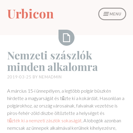
Skip
Urbicon
to
MENU
content
Nemzeti
Nemzeti szászlók
szászlók
minden alkalomra
minden
alkalomra
2019-03-25
BY
NEMADMIN
A március 15-i ünnepélyen, a legtöbb polgár büszkén
hirdette a magyarságát és tűzte ki a kokárdát. Hasonlóan a
polgárokhoz, az ország városainak, falvainak vezetése is
piros-fehér-zöld díszbe öltöztette a helységet és
tűzték ki a nemzeti zászlók sokaságát
. A lobogók azonban
nemcsak az ünnepek alkalmával kerülnek kihelyezésre,