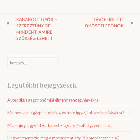
BEJEGYZÉS
BABABOLT GYŐR –
TÁVOL-KELETI
SZEREZZÜNK BE
OKOSTELEFONOK
NAVIGÁCIÓ
MINDENT AMIRE
SZÜKSÉG LEHET!
Keresés:
Legutóbbi bejegyzések
Autentikus gasztronómiai élmény rendezvényekre
Mit nevezünk gázpisztolynak, és mire figyeljünk a választásakor?
Munkajogi ügyvéd Budapest – Újváry Zsolt Ügyvédi Iroda
Hogyan mentette meg a motoromat egy jó kompresszor olaj?