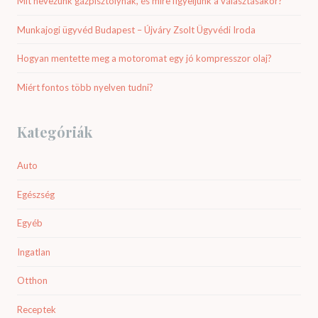
Mit nevezünk gázpisztolynak, és mire figyeljünk a választásakor?
Munkajogi ügyvéd Budapest – Újváry Zsolt Ügyvédi Iroda
Hogyan mentette meg a motoromat egy jó kompresszor olaj?
Miért fontos több nyelven tudni?
Kategóriák
Auto
Egészség
Egyéb
Ingatlan
Otthon
Receptek