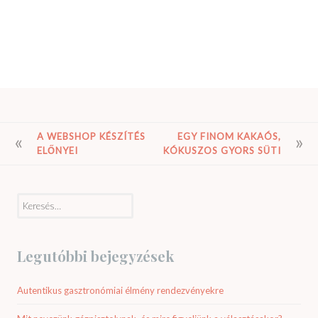
BEJEGYZÉS
A WEBSHOP KÉSZÍTÉS
EGY FINOM KAKAÓS,
ELŐNYEI
KÓKUSZOS GYORS SÜTI
NAVIGÁCIÓ
Keresés:
Legutóbbi bejegyzések
Autentikus gasztronómiai élmény rendezvényekre