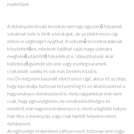
mellettünk.
A dohányzásról való leszokás nem egy egyszerű folyamat,
sokaknak bele is törik a bicskájuk, de az elektromos cigi
ebben is segítséget nyújthat. A sokszínű termékskáláknak
köszönhetően, mindenki találhat saját maga számára
megfelelő utántöltő folyadékot is. Választhatunk akár
különböző gyümölcsös ízek vagy esetleg karamell,
csokoládé, vanília és sok más ízesítés közül is.
Ha Ön még nem használt elektromos cigit, akkor itt az ideje,
hogy kipróbálja, biztosan tetszeni fog és ez által leszokhat a
hagyományos dohányzásról is, mely napjainkban már nem
csak, hogy egészségtelen, de rendkívül költséges és
emellett már nagyon körülményes is, mivel a legtöbb helyen
már tilos a dohányzás, vagy csak kijelölt helyeken lehet
dohányozni.
Az egészsége érdekében váltson most, biztosan nem fogja