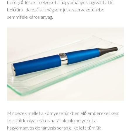
berögződések, melyeket a hagyományos cigi válthat ki
belőlünk, de ezáltal mégsem jut a szervezetünkbe
semmiféle káros anyag.
Mindezek mellet a környezetünkben élő embereket sem
tesszük ki olyan káros hatásoknak melyeket a
hagyományos dohányzás során el kellett tűrniük