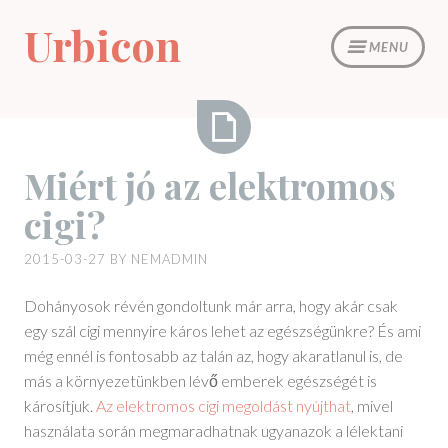
Skip
Urbicon
to
MENU
content
Miért
Miért jó az elektromos
jó
cigi?
az
elektromos
2015-03-27
BY
NEMADMIN
cigi?
Dohányosok révén gondoltunk már arra, hogy akár csak
egy szál cigi mennyire káros lehet az egészségünkre? És ami
még ennél is fontosabb az talán az, hogy akaratlanul is, de
más a környezetünkben lévő emberek egészségét is
károsítjuk.
Az elektromos cigi megoldást nyújthat
, mivel
használata során megmaradhatnak ugyanazok a lélektani