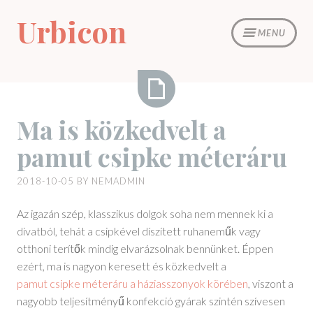
Skip
Urbicon
to
MENU
content
Ma
Ma is közkedvelt a
is
pamut csipke méteráru
közkedvelt
a
2018-10-05
BY
NEMADMIN
pamut
csipke
Az igazán szép, klasszikus dolgok soha nem mennek ki a
méteráru
divatból, tehát a csipkével díszített ruhaneműk vagy
otthoni terítők mindig elvarázsolnak bennünket. Éppen
ezért, ma is nagyon keresett és közkedvelt a
pamut csipke méteráru a háziasszonyok körében
, viszont a
nagyobb teljesítményű konfekció gyárak szintén szívesen