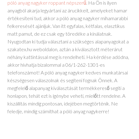
póló anyag nagyker roppant népszerű
. Ha Ön is ilyen
anyagból akarja legyártani az árucikkeit, amelyeket hamar
értékesíteni tud, akkor a póló anyag nagyker mihamarabbi
felkeresését ajánljuk. Van itt egyfalas, kétfalas, elasztikus
matt pamut, de ez csak egy töredéke a kínálatnak.
Nyugodtan ki tudja választani a szükséges alapanyagokat a
szakatex.hu weboldalon, aztán a kiválasztott méterárut
néhány kattintással meg is rendelheti. Ha kérdése adódna,
akkor hívhatja bizalommal a 06/1-262-1301-es
telefonszámot! A póló anyag nagyker kedves munkatársai
készségesen válaszolnak és segíteni fognak Önnek. A
megfelelő alapanyag kiválasztását termékkereső segíti a
honlapon, tehát ezt is igénybe veheti, mielőtt rendelne. A
kiszállítás mindig pontosan, idejében megtörténik. Ne
feledje, mindig számíthat a póló anyag nagykerre!