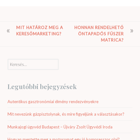
BEJEGYZÉS
MIT HATÁROZ MEG A
HONNAN RENDELHETŐ
KERESŐMARKETING?
ÖNTAPADÓS FŰSZER
NAVIGÁCIÓ
MATRICA?
Keresés:
Legutóbbi bejegyzések
Autentikus gasztronómiai élmény rendezvényekre
Mit nevezünk gázpisztolynak, és mire figyeljünk a választásakor?
Munkajogi ügyvéd Budapest – Újváry Zsolt Ügyvédi Iroda
Hogyan mentette meg a motoromat egy jó kompresszor olaj?