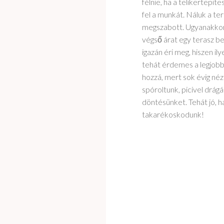
félnie, ha a telikertepi
fel a munkát. Náluk a t
megszabott. Ugyanakkor 
végső árat egy terasz be
igazán éri meg, hiszen i
tehát érdemes a legjobb
hozzá, mert sok évig né
spóroltunk, picivel drágá
döntésünket. Tehát jó, 
takarékoskodunk!