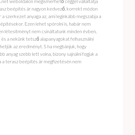
tes.net weboldalon megismerhető céggel vállaltatja
erasz beépítés ár nagyon kedvező, korrekt módon
a szerkezet anyaga az, ami leginkább megszabja a
építésekor. Ezen lehet spórolni is, habár nem
lyen létesítményt nem csináltatunk minden évben,
 és a nekünk tetsző alapanyagokat felhasználni
zhetjük az eredményt. S ha megbánjuk, hogy
bb anyag szebb lett volna, bizony sajnálni fogjuk a
ha a terasz beépítés ár megfizetésén nem