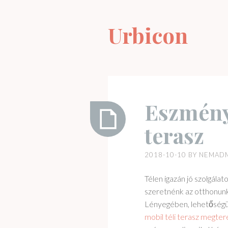
Skip
to
Urbicon
content
Eszményi
terasz
Eszményi
2018-10-10
BY
NEMAD
dolog
a
Télen igazán jó szolgála
téli
szeretnénk az otthonunk
terasz
Lényegében, lehetőségün
mobil téli terasz megte