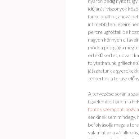
nyáron pedig nyitott, í
időjárási viszonyok közö
funkcionálhat, ahová beh
intimebb területeire n
percre ugrottak be hozzá
nagyon könnyen eltávolít
módon pedig újra megter
értékű kertet, udvart ka
folytathatunk, grillezhe
játszhatunk a gyerekekkel
télikert és a terasz elő
A tervezése során a sza
figyelembe, hanem a hely
fontos szempont, hogy a
senkinek sem mindegy, ho
befolyásolja maga a ter
valamint az a vállalkozás