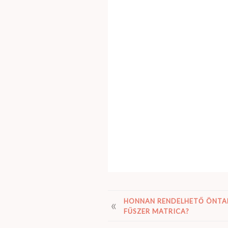
BEJEGYZÉS
HONNAN RENDELHETŐ ÖNT
FŰSZER MATRICA?
NAVIGÁCIÓ