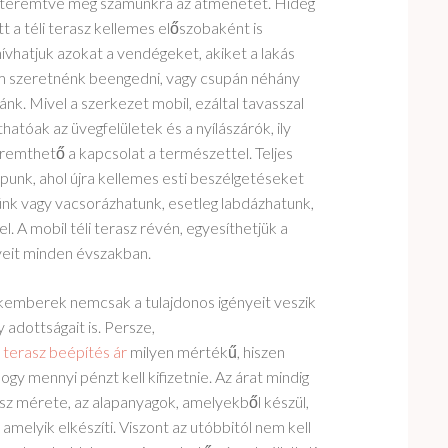
gy teremtve meg számunkra az átmenetet. Hideg
tt a téli terasz kellemes előszobaként is
ívhatjuk azokat a vendégeket, akiket a lakás
em szeretnénk beengedni, vagy csupán néhány
nk. Mivel a szerkezet mobil, ezáltal tavasszal
hatóak az üvegfelületek és a nyílászárók, ily
emthető a kapcsolat a természettel. Teljes
punk, ahol újra kellemes esti beszélgetéseket
tünk vagy vacsorázhatunk, esetleg labdázhatunk,
. A mobil téli terasz révén, egyesíthetjük a
nyeit minden évszakban.
kemberek nemcsak a tulajdonos igényeit veszik
 adottságait is. Persze,
 terasz beépítés ár
milyen mértékű, hiszen
gy mennyi pénzt kell kifizetnie. Az árat mindig
asz mérete, az alapanyagok, amelyekből készül,
, amelyik elkészíti. Viszont az utóbbitól nem kell