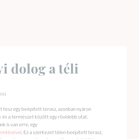
 dolog a téli
MIN
tot tesz egy beépített terasz, azonban nyáron
 és a természet között egy rövidebb utat.
k is van erre, egy
remtésével
. Ez a szerkezet télen beépített terasz,