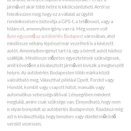
járművet akár több hétre is kikölcsönözheti. Arról se
feledkezzen meg, hogy ez a vállalat az ügyfél
rendelkezésére biztosítja a GPS-t, a tetőboxot, vagy a
hóláncot, amennyiben igény van rá. Még sosem volt
ilyen egyszerű az autóbérlés Budapest
városában, ahol
mindössze néhány lépéssel már vezetheti is a kinézett
autót. Amennyiben igényt tart rá, úgy a bérelt autót házhoz
szállítják. Mindössze előzetes egyeztetések szükségesek,
amit követően a kiválasztott járművet kiviszik a megbeszélt
helyre. Az autóbérlés Budapesten több márka közül
valósítható meg. Választhat például Opelt, Fordot vagy
Hondát, kombit vagy csapott hátút, manuális vagy
automatikus sebességváltóval. Lényegében mindent
megtalál, amire csak szüksége van. Elmondható, hogy nem
is olyan bonyolult az autóbérlés Budapesten. Ráadásul még
azt is kiválaszthatja, hogy benzines vagy dízellel működő
verziót vezessen.