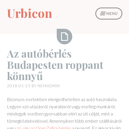
Skip
Urbicon
to
MENU
content
Az
Az autóbérlés
autóbérlés
Budapesten roppant
Budapesten
roppant
könnyű
könnyű
2018-05-23
BY
NEMADMIN
Bizonyos esetekben elengedhetetlen az autó használata.
Legyen szó utazásról, nyaralásról vagy esetleg munkáról,
mindegyik esetben gyorsabban eléri az úti célját, mint a
tömegközlekedéssel. Amennyiben több ember szállításáról
van
szó, úgy az Opel Zafira bérlés
a javasolt. Ez akkor kiváló