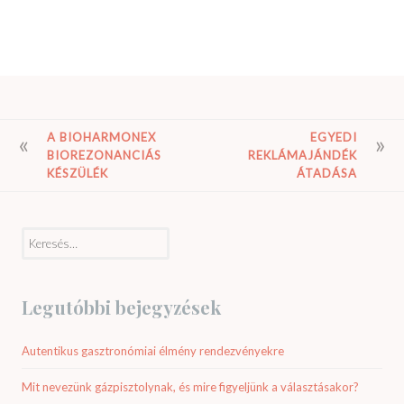
BEJEGYZÉS
A BIOHARMONEX
EGYEDI
BIOREZONANCIÁS
REKLÁMAJÁNDÉK
NAVIGÁCIÓ
KÉSZÜLÉK
ÁTADÁSA
Keresés:
Legutóbbi bejegyzések
Autentikus gasztronómiai élmény rendezvényekre
Mit nevezünk gázpisztolynak, és mire figyeljünk a választásakor?