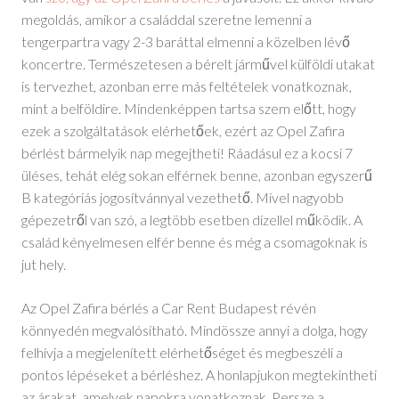
megoldás, amikor a családdal szeretne lemenni a
tengerpartra vagy 2-3 baráttal elmenni a közelben lévő
koncertre. Természetesen a bérelt járművel külföldi utakat
is tervezhet, azonban erre más feltételek vonatkoznak,
mint a belföldire. Mindenképpen tartsa szem előtt, hogy
ezek a szolgáltatások elérhetőek, ezért az Opel Zafira
bérlést bármelyik nap megejtheti! Ráadásul ez a kocsi 7
üléses, tehát elég sokan elférnek benne, azonban egyszerű
B kategóriás jogosítvánnyal vezethető. Mivel nagyobb
gépezetről van szó, a legtöbb esetben dízellel működik. A
család kényelmesen elfér benne és még a csomagoknak is
jut hely.
Az Opel Zafira bérlés a Car Rent Budapest révén
könnyedén megvalósítható. Mindössze annyi a dolga, hogy
felhívja a megjelenített elérhetőséget és megbeszéli a
pontos lépéseket a bérléshez. A honlapjukon megtekintheti
az árakat, amelyek napokra vonatkoznak. Persze a