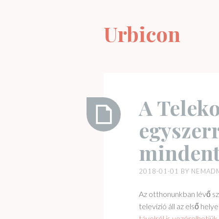
Skip
to
Urbicon
content
A Teleko
egyszerr
A
minden
Telekom
távirányító
2018-01-01
BY
NEMAD
egyszerre
vezérel
Az otthonunkban lévő s
mindent
televízió áll az első he
távolról is vezérelhetjü