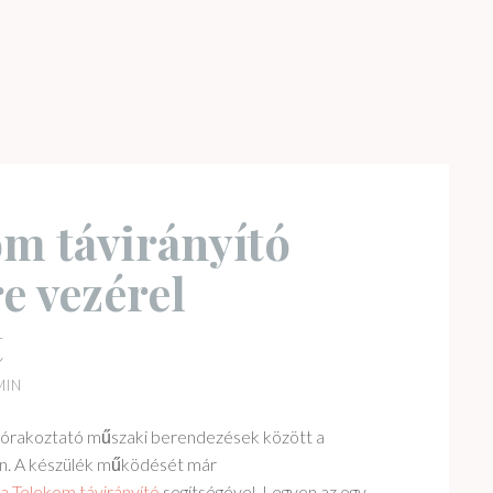
m távirányító
e vezérel
t
MIN
zórakoztató műszaki berendezések között a
lyen. A készülék működését már
k a Telekom távirányító
segítségével. Legyen az egy