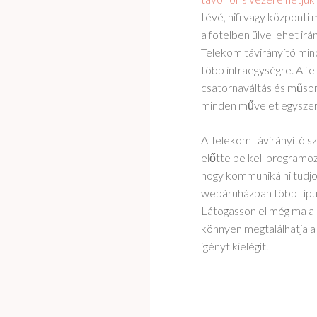
tévé, hifi vagy központi
a fotelben ülve lehet irá
Telekom távirányító mind
több infraegységre. A fe
csatornaváltás és műsor
minden művelet egyszer
A Telekom távirányító s
előtte be kell programozn
hogy kommunikálni tudjo
webáruházban több típus
Látogasson el még ma a 
könnyen megtalálhatja a 
igényt kielégít.