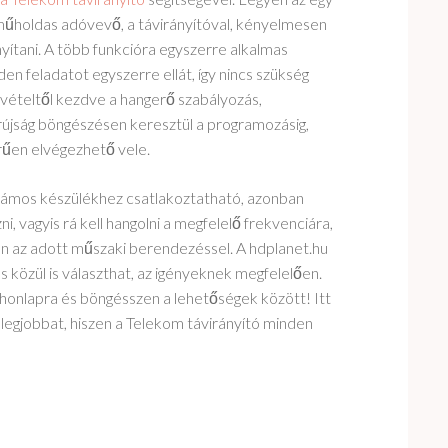
 műholdas adóvevő, a távirányítóval, kényelmesen
nyítani. A több funkcióra egyszerre alkalmas
en feladatot egyszerre ellát, így nincs szükség
lvételtől kezdve a hangerő szabályozás,
újság böngészésen keresztül a programozásig,
űen elvégezhető vele.
zámos készülékhez csatlakoztatható, azonban
i, vagyis rá kell hangolni a megfelelő frekvenciára,
n az adott műszaki berendezéssel. A hdplanet.hu
 közül is választhat, az igényeknek megfelelően.
honlapra és böngésszen a lehetőségek között! Itt
legjobbat, hiszen a Telekom távirányító minden