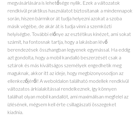
megvásárlására is lehetősége nyílik. Ezek a változatok
rendkívül praktikus használatot biztosítanak a mindennapok
során, hiszen bármikor át tudja helyezni azokat a szoba
másik végébe, de akár át is tudja vinni a szemközti
helyiségbe. További előnye az esztétikus kinézet, ami sokat
számít, ha fontosnak tartja, hogy a lakásban lévő
berendezések összhangban legyenek egymással. Ha eddig
azt gondolta, hogy a mobil kandalló beszerzését csak a
sztárok és más kiváltságos személyek engedhetik meg
maguknak, akkor itt az ideje, hogy megbizonyosodjon az
ellenkezőjéről! A weboldalon található modellek rendkívül
változatos árkialakítással rendelkeznek, így könnyen
találhat olyan mobil kandallót, ami maximálisan megfelel az
ízlésének, mégsem kell érte csillagászati összegeket
kiadnia.