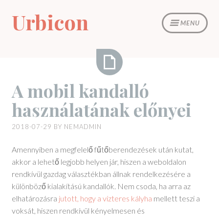
Skip
Urbicon
to
MENU
content
A
A mobil kandalló
mobil
használatának előnyei
kandalló
használatának
2018-07-29
BY
NEMADMIN
előnyei
Amennyiben a megfelelő fűtőberendezések után kutat,
akkor a lehető legjobb helyen jár, hiszen a weboldalon
rendkívül gazdag választékban állnak rendelkezésére a
különböző kialakítású kandallók. Nem csoda, ha arra az
elhatározásra
jutott, hogy a vízteres kályha
mellett teszi a
voksát, hiszen rendkívül kényelmesen és