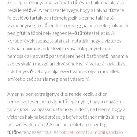
költséghatékonyan használható fűtéstechnika kialakítását
teszi lehetővé. A rendszer lényege, hogy a kályha tűztere
felett lévő tartályban felmelegszik a benne található
vízmennyiség, a csőrendszeren végighaladó meleg folyadék
pedig fűti a többi helyiségben lévő fűtőtesteket is. A
korábbi évek tapasztalatai azt mutatják, hogy a vízteres
kályha maximálisan kielégíti a vásárlók igényeit, ami
nemcsak a kedvező paramétereinek köszönhető, hanem a
széles skálán mozgó árfekvésének is. Mivel az árkialakítást
sok tényező befolyásolja, ezért vannak olyan modellek,
amiket olcsóbban is meg lehet vásárolni.
Amennyiben extra igényekkel rendelkezik, akkor
természetesen arra is lehetősége nyílik, hogy a drágább
fajták közül válogasson. Bárhogy is dönt, ne feledje, hogy a
vízteres kályha beépítése jó befektetésnek minősül, még
hosszú évek után is! Az online felületen rengeteg
fűtőberendezést talál és
többek között a mobil kandalló