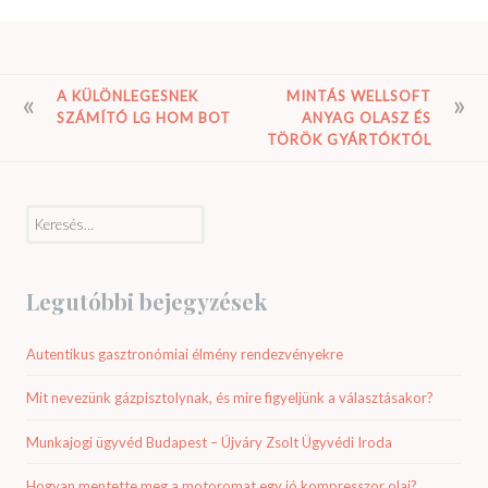
BEJEGYZÉS
A KÜLÖNLEGESNEK
MINTÁS WELLSOFT
SZÁMÍTÓ LG HOM BOT
ANYAG OLASZ ÉS
NAVIGÁCIÓ
TÖRÖK GYÁRTÓKTÓL
Keresés:
Legutóbbi bejegyzések
Autentikus gasztronómiai élmény rendezvényekre
Mit nevezünk gázpisztolynak, és mire figyeljünk a választásakor?
Munkajogi ügyvéd Budapest – Újváry Zsolt Ügyvédi Iroda
Hogyan mentette meg a motoromat egy jó kompresszor olaj?