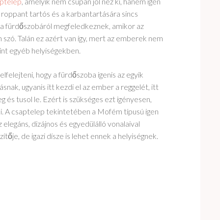
ptelep
, amelyik nem csupán jól néz ki, hanem igen
 roppant tartós és a karbantartására sincs
 a fürdőszobáról megfeledkeznek, amikor az
 szó. Talán ez azért van így, mert az emberek nem
mint egyéb helyiségekben.
felejteni, hogy a fürdőszoba igenis az egyik
snak, ugyanis itt kezdi el az ember a reggelét, itt
 és tusol le. Ezért is szükséges ezt igényesen,
. A csaptelep tekintetében a Mofém típusú igen
z elegáns, dizájnos és egyedülálló vonalaival
tője, de igazi dísze is lehet ennek a helyiségnek.