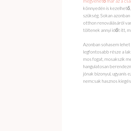
megvehető már az a csa
könnyedén is kezelhető,
szükség. Sokan azonban
otthon renoválásáról van
töltenek annyi időt itt, 
Azonban sohasem lehet el
legfontosabb része a laká
mos fogat, mosakszik meg
hangulatosan berendezni
jónak bizonyul, ugyanis e
nemcsak hasznos kiegészí