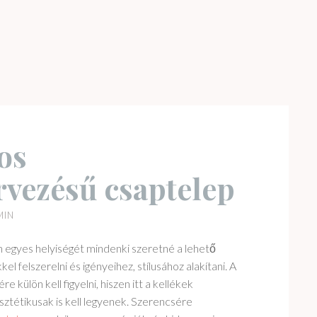
os
rvezésű csaptelep
MIN
n egyes helyiségét mindenki szeretné a lehető
 felszerelni és igényeihez, stílusához alakítani. A
külön kell figyelni, hiszen itt a kellékek
ztétikusak is kell legyenek. Szerencsére