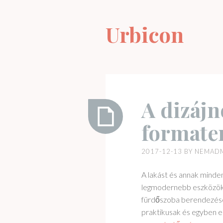
Skip
to
Urbicon
content
A dizájn
formate
A
2017-12-13
BY
NEMAD
dizájnos
formatervezésű
A lakást és annak minde
csaptelep
legmodernebb eszközökkel
fürdőszoba berendezésére 
praktikusak és egyben es